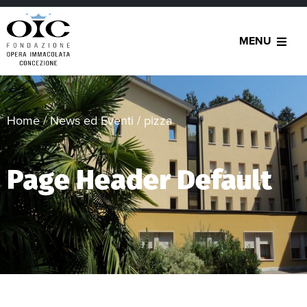
MENU
Home
/
News ed Eventi
/
pizza
Page Header Default