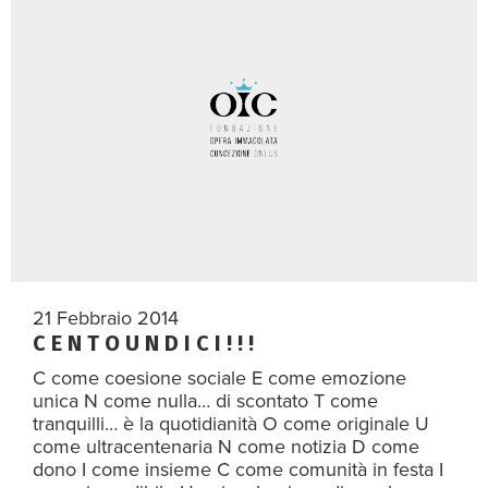
21 Febbraio 2014
C E N T O U N D I C I ! ! !
C come coesione sociale E come emozione
unica N come nulla… di scontato T come
tranquilli… è la quotidianità O come originale U
come ultracentenaria N come notizia D come
dono I come insieme C come comunità in festa I