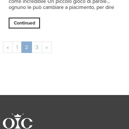
come incredibile Un piccolo gioco di parole…
ognuno le può cambiare a piacimento, per dire
Continued
«
1
2
3
»